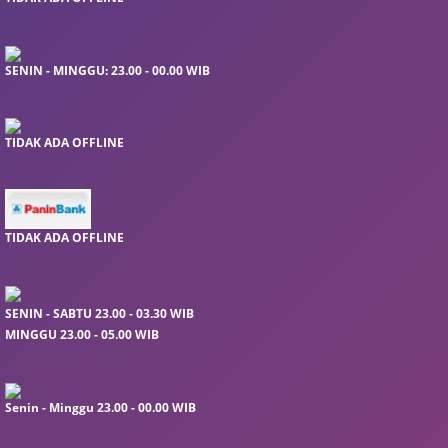
SENIN - MINGGU: 23.00 - 00.00 WIB
TIDAK ADA OFFLINE
TIDAK ADA OFFLINE
SENIN - SABTU 23.00 - 03.30 WIB
MINGGU 23.00 - 05.00 WIB
Senin - Minggu 23.00 - 00.00 WIB