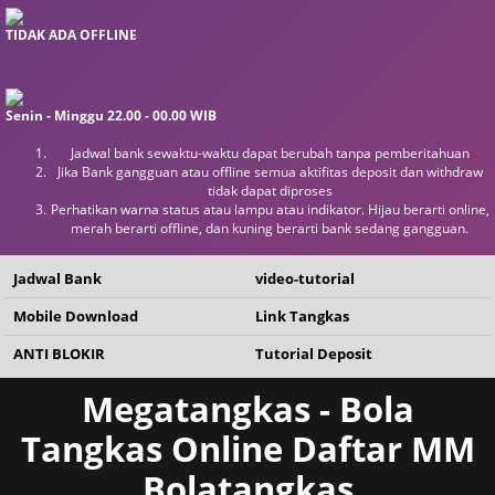
TIDAK ADA OFFLINE
Senin - Minggu 22.00 - 00.00 WIB
Jadwal bank sewaktu-waktu dapat berubah tanpa pemberitahuan
Jika Bank gangguan atau offline semua aktifitas deposit dan withdraw
tidak dapat diproses
Perhatikan warna status atau lampu atau indikator. Hijau berarti online,
merah berarti offline, dan kuning berarti bank sedang gangguan.
Jadwal Bank
video-tutorial
Mobile Download
Link Tangkas
ANTI BLOKIR
Tutorial Deposit
Megatangkas - Bola
Tangkas Online Daftar MM
Bolatangkas